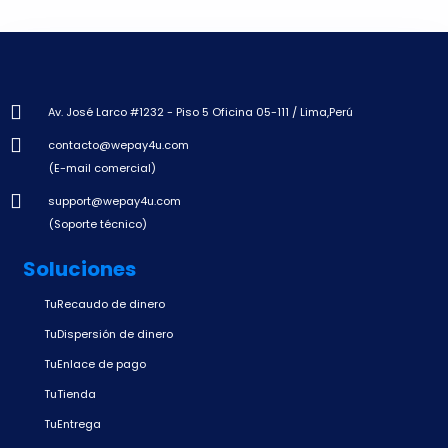
Av. José Larco #1232 - Piso 5 Oficina 05-111 / Lima,Perú
contacto@wepay4u.com
(E-mail comercial)
support@wepay4u.com
(Soporte técnico)
Soluciones
TuRecaudo de dinero
TuDispersión de dinero
TuEnlace de pago
TuTienda
TuEntrega